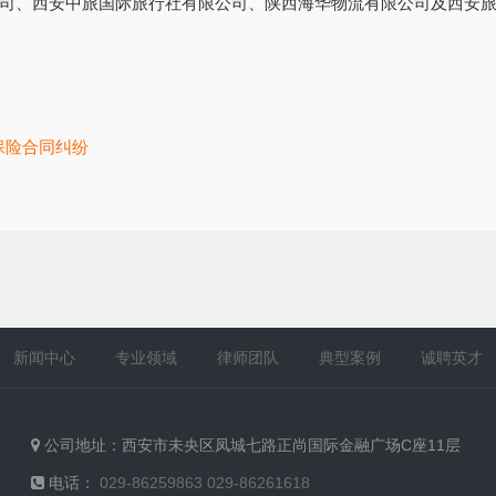
司、西安中旅国际旅行社有限公司、陕西海华物流有限公司及西安
保险合同纠纷
新闻中心
专业领域
律师团队
典型案例
诚聘英才
公司地址：西安市未央区凤城七路正尚国际金融广场C座11层
电话：
029-86259863 029-86261618