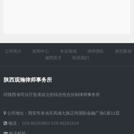
公司简介
新闻中心
专业领域
律师团队
典型案例
诚聘英才
联系我们
陕西观瀚律师事务所
经陕西省司法厅批准设立的综合性合伙制律师事务所
公司地址：西安市未央区凤城七路正尚国际金融广场C座11层
电话：
029-86259863 029-86261618
电子邮箱：