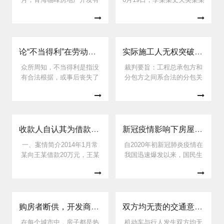
限公司（以下简称临峰公
向某人寿保险股份有限公司
司）负责人找到本人，欲对
陕西分公司购买“平安护身福
临峰公司诉浙江ZY建设集团
保险”一份，被保险人为李某
有限公司建设工程施工合同
某。该保险的主险为护身
纠纷一案寻求再审。临峰公
福；附加长险为：豁免重
论“不当得利”在劳动争议中的适用
实际施工人无权突破合同相对性 向各级合法承包人主张权利
司认为一二审判决主要有四
疾，护身福重疾，护身福意
众所周知，不当得利是指没
裁判要旨：工程总承包方和
点错误：一是二审未支持临
外；附加短险为住院日额，
有合法根据，或事后丧失了
分包方之间系合法的分包关
峰公司关于赔偿损失的诉
健享人生A，意外医疗A。其
合法根据而被确认为是因致
系，分包方将部分工程再次
求；二是两审法院对ZY公司
中，护身福重疾的基本保险
他人遭受损失而获得的利
分包给没有资质的个人包工
应否按未开具发票数额向临
金额为120000元，日额保险
益，应负返还的义务。如何
头，系违法分包，个人包工
峰公司开具建安税务
金为每份每日
把握“不当得利”的界限，一般
头无权突破合同相对性向前
从四个方面分析，即：一方
手各级合法承包、分包方主
收款人自认其为借款人被法院认定属于债的加入 判决与实际借款人共同担责 ——王某与常某、薛某民间借贷纠纷案
新冠疫情影响下房屋租赁合同纠纷的解决思路
取得利益；一方遭受损失；
张权利。该法律适用原则在
一、案情简介2014年1月常
自2020年初新冠肺炎疫情在
取得利益与遭受损失之间具
最高人民法院（2016）最高
某向王某借款20万元，王某
我国迅速爆发以来，国民生
有因果关系；取得利益没有
法民申3339号裁定书中亦得
当日将20万元转给常某，常
活、生产、经济多方面都受
法律上的根据。这里需要指
到了确认，即实际施工人仅
某和王某签订了借款合同，
到了不同程度的冲击。虽然
出的是，“没有法律上的根据”
能突破合同相对性向发包人
约定本金20万，利率为月
目前疫情已得到良好的控
是泛指
主张权利，而
2%。2014年4月，常某又向
制，但此前由于疫情和疫情
王某借款100万元，王某当日
防控的需要，各大商场、店
购房者断供，开发商如何维权？
双方均无责的交通意外事故 机动车方、交强险及三责险保险人不能免责
将100万转至常某提供的薛某
铺均被要求限期营业，客流
在每个城市中，房子都是热
机动车与行人发生双方均无