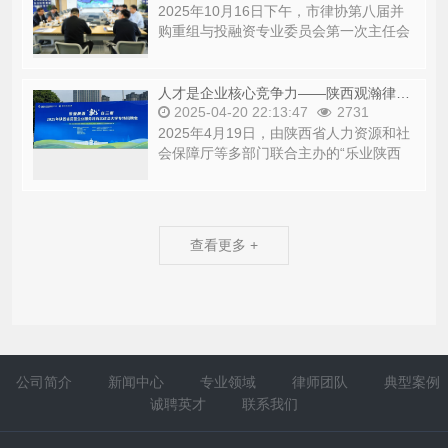
2025年10月16日下午，市律协第八届并
购重组与投融资专业委员会第一次主任会
议在陕西海普睿成律师事务所召开。并购
重组...
人才是企业核心竞争力——陕西观瀚律师事务所亮相西北政法大学专场招聘会
2025-04-20 22:13:47
2731
2025年4月19日，由陕西省人力资源和社
会保障厅等多部门联合主办的“乐业陕西
‘就’ 在三秦”民营企业服务月专场招聘会...
查看更多 +
公司简介
新闻中心
专业领域
律师团队
典型案例
诚聘英才
联系我们