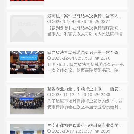
区18届第五次人民代表大会西安市未央区
第...
最高法：案件已终结本次执行，当事人仍可以在未恢复执行的情况下直接向人民法院申请变更、追加执行当事人
2025-12-04 08:59:48
2377
【裁判要旨】在终结本次执行程序期间，
当事人、利害关系人可以向人民法院申请
变更、追加执行当事人，符合法定情形
的，...
陕西省法官惩戒委员会召开第一次全体会议
2025-12-04 08:57:39
2376
11月26日，陕西省法官惩戒委员会召开第
一次全体会议。陕西高院党组书记、院
长、陕西省法官惩戒委员会主任韩德洋主
持会...
凝聚专业力量，引领行业未来——西安市律协并购重组与投融资专业委员会正式成立并已全面开展工作
2025-11-12 21:43:10
2468
为了适应市场对律师行业发展的要求，西
安市律师协会在设立本届专业委员会时，
针对律师行业各专业业务的特点、专业之
间...
西安市律协并购重组与投融资专业委员会第一次主任会议顺利召开
2025-10-17 20:36:37
2639