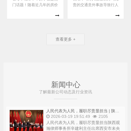
账户中，双方签订了100万元
量大大减少。不少中小企业
门话题！随着近几年的房价
责的交通意外事故导致行人
的借款合同，利率为月2%。
陷入经营困境、无法正常运
不断攀升，购房者和开发商
人身损害，机动车驾驶人、
2014年7月，20万元的借款
转，面临停产停业。受疫情
之间的纠纷也随之增多。一
交强险保险公司及商业三责
到期后，常某未偿还款项，
影响，各地房屋租赁合同纠
般情况下，开发商都处于强
险保险公司是否需要承担赔
而是提出更换合
纷层出不穷，成
势地位，但遇到购房者断
偿责任呢，小编通过正在办
供，开发商有时也会犯愁。
理的一个案件作如下分析供
查看更多 +
购房者按揭购房时，开发
大家参考。案情简介：2020
商、购房者及银行会签订
年4月20日15时10分许，刘
《借款担保合同》，开发商
某某驾驶登记车主为北京某
为购房者借款买房提供阶段
物流公司车牌号为京ADJ267
性连带担保责任。遇到购房
的东风牌重型厢式货车沿杭
者断供，银行会要求
州市余杭区仓前
新闻中心
了解最新公司动态及行业资讯
人民代表为人民，履职尽责显担当 | 陕西观瀚律师事务所辛建利主任出席西安市未央区18届第五次人民代表大会
2026-03-19 19:51:49
2105
人民代表为人民，履职尽责显担当陕西观
瀚律师事务所辛建利主任出席西安市未央